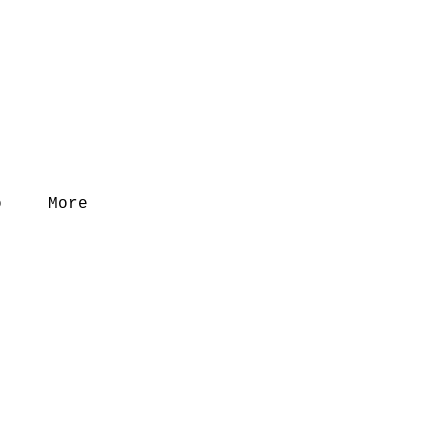
o
More